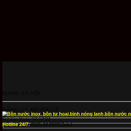
MẠNG XÃ HỘI
ĐĂNG KÝ MỞ ĐẠI LÝ
P.7,Tân Bình, TP. HCM
Hotline 24/7:
0585.44.6666(Zalo)