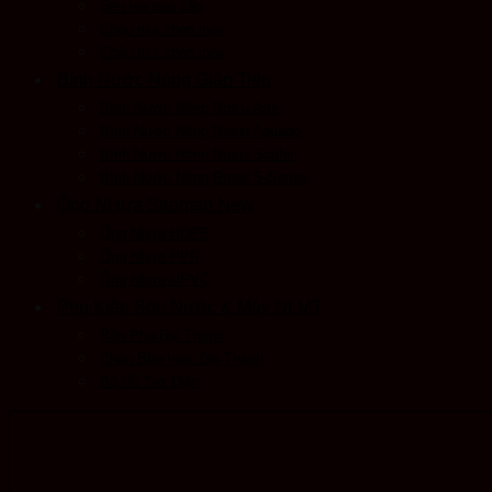
Sen voi cao cấp
Chậu rửa chén inox
Chậu rửa chén inox
Bình Nước Nóng Gián Tiếp
Bình Nước Nóng Rossi Arte
Bình Nước Nóng Rossi Aquado
Bình Nước Nóng Rossi Saphir
Bình Nước Nóng Rossi S-Series
Ống NHựa Stroman New
Ống Nhựa HDPE
Ống Nhựa PPR
Ống Nhựa UPVC
Phụ Kiện Bồn Nước & Máy NLMT
Bồn Phụ Đại Thành
Chân Bồn Inox Đại Thành
Bộ Hỗ Trợ Điện