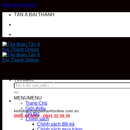
Bỏ qua nội dung
TÂN Á ĐẠI THÀNH
Tìm kiếm:
DANH MỤC SẢN PHẨM
MENU
MENU
Trang Chủ
Giới thiệu
kinhdoanh@daithanhonline.com.vn
Tin tức
0585.44.6666 - 0941.32.39.39
Chính sách
Chính sách đổi trả
Chính sách mua hàng