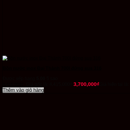
Bồn nước inox Đại Thành 700l đứng sus 316
Được xếp hạng
5.00
5 sao
3,700,000
₫
4,415,000
₫
Giá gốc là: 4,415,000₫.
Giá hiện tại là
Thêm vào giỏ hàng