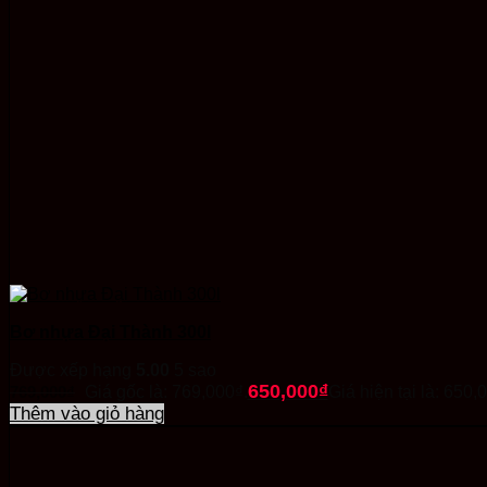
Bơ nhựa Đại Thành 300l
Được xếp hạng
5.00
5 sao
650,000
₫
769,000
₫
Giá gốc là: 769,000₫.
Giá hiện tại là: 650,
Thêm vào giỏ hàng