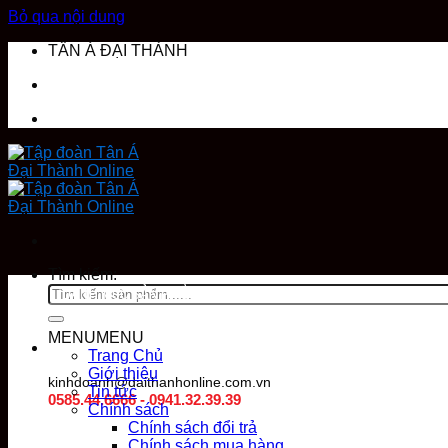
Bỏ qua nội dung
TÂN Á ĐẠI THÀNH
Tìm kiếm:
DANH MỤC SẢN PHẨM
MENU
MENU
Trang Chủ
Giới thiệu
kinhdoanh@daithanhonline.com.vn
Tin tức
0585.44.6666 - 0941.32.39.39
Chính sách
Chính sách đổi trả
Chính sách mua hàng