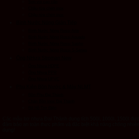
Sen voi cao cấp
Chậu rửa chén inox
Chậu rửa chén inox
Bình Nước Nóng Gián Tiếp
Bình Nước Nóng Rossi Arte
Bình Nước Nóng Rossi Aquado
Bình Nước Nóng Rossi Saphir
Bình Nước Nóng Rossi S-Series
Ống NHựa Stroman New
Ống Nhựa HDPE
Ống Nhựa PPR
Ống Nhựa UPVC
Phụ Kiện Bồn Nước & Máy NLMT
Bồn Phụ Đại Thành
Chân Bồn Inox Đại Thành
Bộ Hỗ Trợ Điện
Các mẫu bơ nhựa Đại Thành dung tích 500l, 1000l, 1500l đượ
đảm bảo an toàn thực phẩm và đặc biệt khả năng chống nhiễ
dụng!