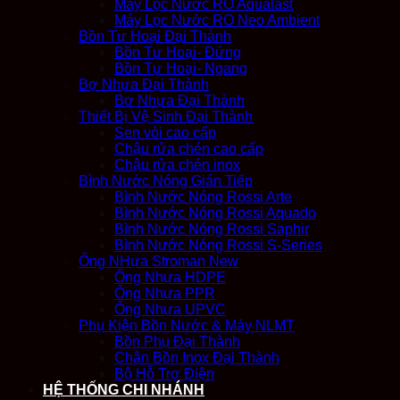
Máy Lọc Nước RO Aqualast
Máy Lọc Nước RO Neo Ambient
Bồn Tự Hoại Đại Thành
Bồn Tự Hoại- Đứng
Bồn Tự Hoại- Ngang
Bợ Nhựa Đại Thành
Bơ Nhựa Đại Thành
Thiết Bị Vệ Sinh Đại Thành
Sen vòi cao cấp
Chậu rửa chén cao cấp
Chậu rửa chén inox
Bình Nước Nóng Gián Tiếp
Bình Nước Nóng Rossi Arte
Bình Nước Nóng Rossi Aquado
Bình Nước Nóng Rossi Saphir
Bình Nước Nóng Rossi S-Series
Ống NHựa Stroman New
Ống Nhựa HDPE
Ống Nhựa PPR
Ống Nhựa UPVC
Phụ Kiện Bồn Nước & Máy NLMT
Bồn Phụ Đại Thành
Chân Bồn Inox Đại Thành
Bộ Hỗ Trợ Điện
HỆ THỐNG CHI NHÁNH