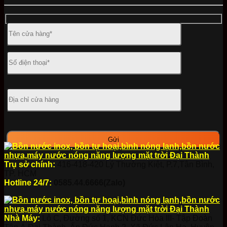
Trụ sở chính:
416-418-420 Lý Thường Kiệt, P.7,Tân Bình,
TP. HCM
Hotline 24/7:
0585.44.6666(Zalo)
Nhà Máy:
Lô C, Đường số 1, KCN Đức Hòa III- Tập Đoàn