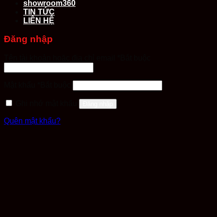
showroom360
TIN TỨC
LIÊN HỆ
Đăng nhập
Tên tài khoản hoặc địa chỉ email
*
Bắt buộc
Mật khẩu
*
Bắt buộc
Ghi nhớ mật khẩu
Đăng nhập
Quên mật khẩu?