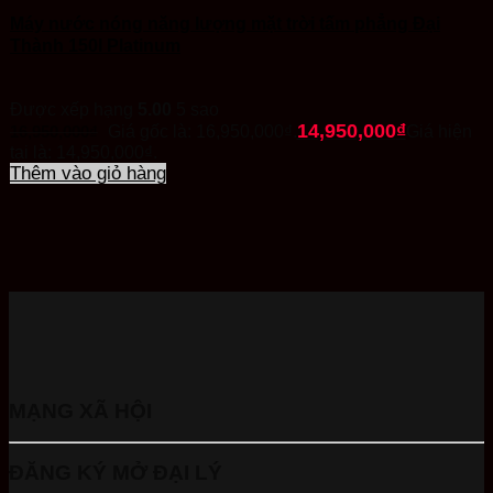
Máy nước nóng năng lượng mặt trời tấm phẳng Đại
Thành 150l Platinum
Được xếp hạng
5.00
5 sao
14,950,000
₫
16,950,000
₫
Giá gốc là: 16,950,000₫.
Giá hiện
tại là: 14,950,000₫.
Thêm vào giỏ hàng
MẠNG XÃ HỘI
ĐĂNG KÝ MỞ ĐẠI LÝ