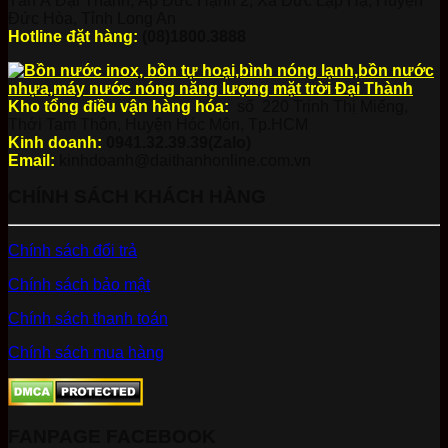
Tân Á Đại Thành, Ấp Đức Hạnh 2, Xã Đức Lập Hạ, Huyện
Đức Hòa, Tỉnh Long An
Hotline đặt hàng:
(08)1800.3888
Kho tổng điều vận hàng hóa:
số 220 Trịnh Thị Miếng,
Thới Tam Thôn, Huyện Hóc Môn, Tp.HCM
Kinh doanh:
0941.32.39.39(Zalo)
Email:
kinhdoanh@daithanhonline.com.vn
CHÍNH SÁCH KHÁCH HÀNG
Chính sách đổi trả
Chính sách bảo mật
Chính sách thanh toán
Chính sách mua hàng
FANPAGE FACEBOOK