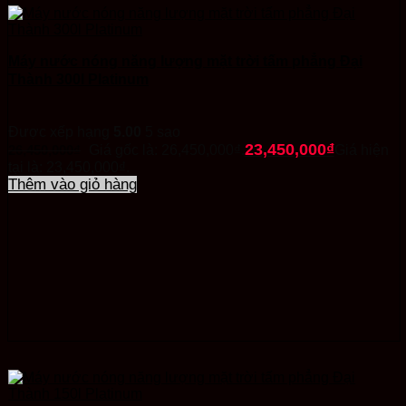
Máy nước nóng năng lượng mặt trời tấm phẳng Đại
Thành 300l Platinum
Được xếp hạng
5.00
5 sao
23,450,000
₫
26,450,000
₫
Giá gốc là: 26,450,000₫.
Giá hiện
tại là: 23,450,000₫.
Thêm vào giỏ hàng