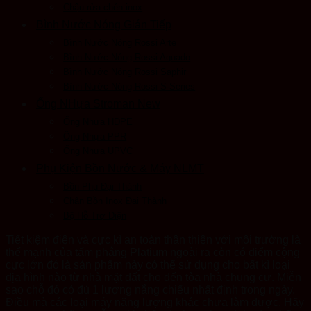
Chậu rửa chén inox
Bình Nước Nóng Gián Tiếp
Bình Nước Nóng Rossi Arte
Bình Nước Nóng Rossi Aquado
Bình Nước Nóng Rossi Saphir
Bình Nước Nóng Rossi S-Series
Ống NHựa Stroman New
Ống Nhựa HDPE
Ống Nhựa PPR
Ống Nhựa UPVC
Phụ Kiện Bồn Nước & Máy NLMT
Bồn Phụ Đại Thành
Chân Bồn Inox Đại Thành
Bộ Hỗ Trợ Điện
Tiết kiệm điện và cực kì an toàn thân thiện với môi trường là
thế mạnh của tấm phẳng Platium ngoài ra còn có điểm cộng
cực lớn đó là sản phẩm này có thể sử dụng cho bất kì loại
địa hình nào từ nhà mặt đất cho đến tòa nhà chung cư. Miễn
sao chỗ đó có đủ 1 lượng nắng chiếu nhất định trong ngày.
Điều mà các loại máy năng lượng khác chưa làm được. Hãy