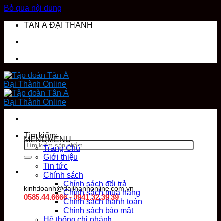
Bỏ qua nội dung
TÂN Á ĐẠI THÀNH
DANH MỤC SẢN PHẨM
Tìm kiếm:
MENU
MENU
Trang Chủ
Giới thiệu
Tin tức
Chính sách
Chính sách đổi trả
kinhdoanh@daithanhonline.com.vn
Chính sách mua hàng
0585.44.6666 - 0941.32.39.39
Chính sách thanh toán
Chính sách bảo mật
Hệ thống chi nhánh