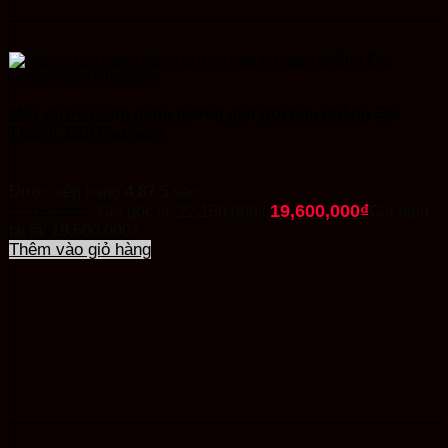
Máy nước nóng năng lượng mặt trời tấm phẳng Đại
Thành 220l Platinum
Được xếp hạng
4.87
5 sao
19,600,000
₫
22,150,000
₫
Giá gốc là: 22,150,000₫.
Giá hiện
tại là: 19,600,000₫.
Thêm vào giỏ hàng