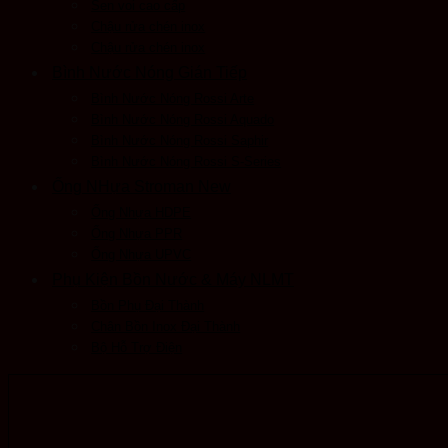
Sen voi cao cấp
Chậu rửa chén inox
Chậu rửa chén inox
Bình Nước Nóng Gián Tiếp
Bình Nước Nóng Rossi Arte
Bình Nước Nóng Rossi Aquado
Bình Nước Nóng Rossi Saphir
Bình Nước Nóng Rossi S-Series
Ống NHựa Stroman New
Ống Nhựa HDPE
Ống Nhựa PPR
Ống Nhựa UPVC
Phụ Kiện Bồn Nước & Máy NLMT
Bồn Phụ Đại Thành
Chân Bồn Inox Đại Thành
Bộ Hỗ Trợ Điện