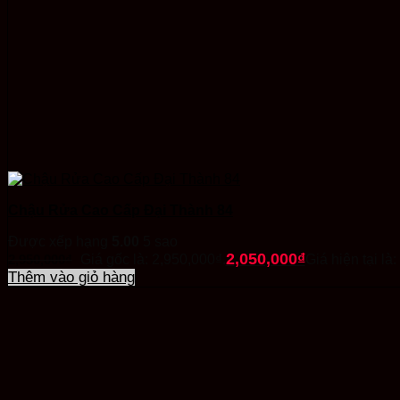
Chậu Rửa Cao Cấp Đại Thành 84
Được xếp hạng
5.00
5 sao
2,050,000
₫
2,950,000
₫
Giá gốc là: 2,950,000₫.
Giá hiện tại là
Thêm vào giỏ hàng