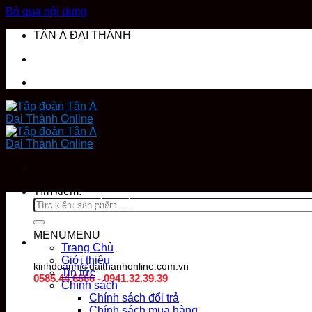
Bỏ qua nội dung
TÂN Á ĐẠI THÀNH
Tìm kiếm:
DANH MỤC SẢN PHẨM
MENU
MENU
Trang Chủ
Giới thiệu
kinhdoanh@daithanhonline.com.vn
Tin tức
0585.44.6666 - 0941.32.39.39
Chính sách
Chính sách đổi trả
Chính sách mua hàng