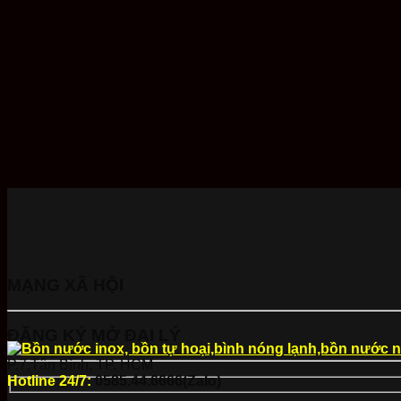
MẠNG XÃ HỘI
ĐĂNG KÝ MỞ ĐẠI LÝ
P.7,Tân Bình, TP. HCM
Hotline 24/7:
0585.44.6666(Zalo)