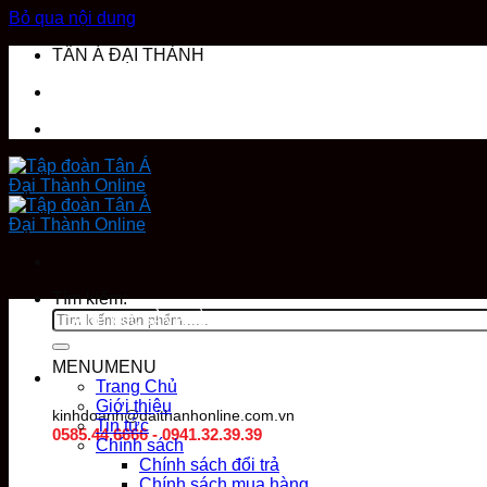
Bỏ qua nội dung
TÂN Á ĐẠI THÀNH
Tìm kiếm:
DANH MỤC SẢN PHẨM
MENU
MENU
Trang Chủ
Giới thiệu
kinhdoanh@daithanhonline.com.vn
Tin tức
0585.44.6666 - 0941.32.39.39
Chính sách
Chính sách đổi trả
Chính sách mua hàng