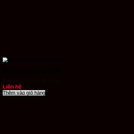
ỐNG U.PVC NONG TRƠN
Được xếp hạng
5.00
5 sao
Liên hệ
Thêm vào giỏ hàng