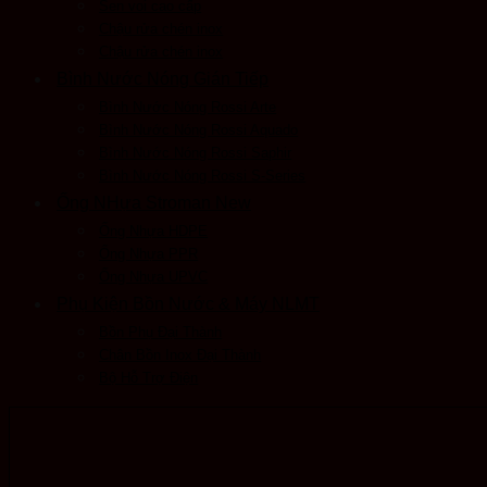
Sen voi cao cấp
Chậu rửa chén inox
Chậu rửa chén inox
Bình Nước Nóng Gián Tiếp
Bình Nước Nóng Rossi Arte
Bình Nước Nóng Rossi Aquado
Bình Nước Nóng Rossi Saphir
Bình Nước Nóng Rossi S-Series
Ống NHựa Stroman New
Ống Nhựa HDPE
Ống Nhựa PPR
Ống Nhựa UPVC
Phụ Kiện Bồn Nước & Máy NLMT
Bồn Phụ Đại Thành
Chân Bồn Inox Đại Thành
Bộ Hỗ Trợ Điện