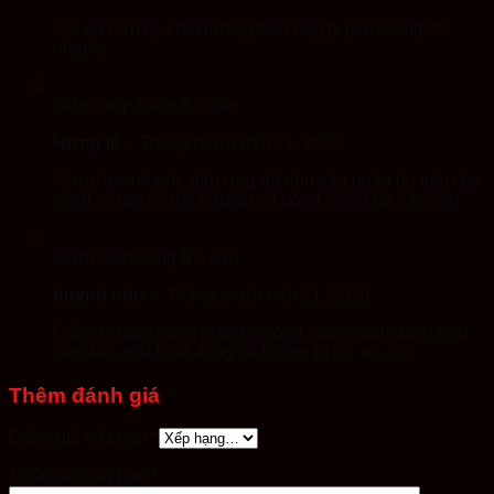
Giá cả hợp lý, chất lượng tốt, công ty giao hàng rất
nhanh.
Được xếp hạng
5
5 sao
Hưng lê
–
Tháng mười một 21, 2020
Nước lọc nhanh. đáp ứng đủ nhu cầu quán hu tiếu của
mình, nươc có thể nấu ăn và uống, mình rất hài lòng
Được xếp hạng
5
5 sao
huynh như
–
Tháng mười một 21, 2020
Công ty giao hàng nhanh chóng, sản phẩm đúng như
cam kết, mát hoạt động tốt không bị lỗi. tks Cty
Thêm đánh giá
Đánh giá của bạn
*
Nhận xét của bạn
*