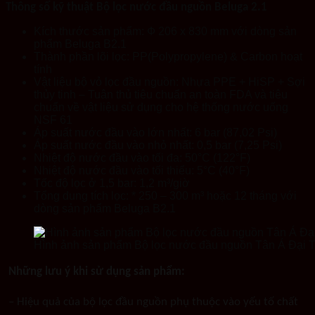
Thông số kỹ thuật Bộ lọc nước đầu nguồn Beluga 2.1
Kích thước sản phẩm: Ф 206 x 830 mm với dòng sản
phẩm Beluga B2.1
Thành phần lõi lọc: PP(Polypropylene) & Carbon hoạt
tính
Vật liệu bộ vỏ lọc đầu nguồn: Nhựa PPE + HiSP + Sợi
thủy tinh – Tuân thủ tiêu chuẩn an toàn FDA và tiêu
chuẩn về vật liệu sử dụng cho hệ thống nước uống
NSF 61
Áp suất nước đầu vào lớn nhất: 6 bar (87,02 Psi)
Áp suất nước đầu vào nhỏ nhất: 0,5 bar (7,25 Psi)
Nhiệt độ nước đầu vào tối đa: 50°C (122°F)
Nhiệt độ nước đầu vào tối thiểu: 5°C (40°F)
Tốc độ lọc ở 1,5 bar: 1,2 m³/giờ
Tổng dung tích lọc: * 250 – 300 m³ hoặc 12 tháng với
dòng sản phẩm Beluga B2.1
Hình ảnh sản phẩm Bộ lọc nước đầu nguồn Tân Á Đại 
Những lưu ý khi sử dụng sản phẩm:
– Hiệu quả của bộ lọc đầu nguồn phụ thuộc vào yếu tố chất