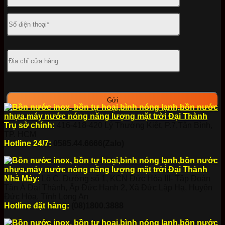
Trụ sở chính:
416-418-420 Lý Thường Kiệt, P.7,Tân Bình,
TP. HCM
Hotline 24/7:
0585.44.6666(Zalo)
Nhà Máy:
Lô C, Đường số 1, KCN Đức Hòa III- Tập Đoàn
Tân Á Đại Thành, Ấp Đức Hạnh 2, Xã Đức Lập Hạ, Huyện
Đức Hòa, Tỉnh Long An
Hotline đặt hàng:
(08)1800.3888