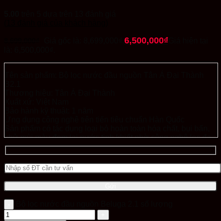
5.00
trên 5 dựa trên
13
đánh giá
(
13
đánh giá của khách hàng)
6,500,000
₫
8,699,000
₫
Giá gốc là: 8,699,000₫.
Giá hiện tại
là: 6,500,000₫.
Tên sản phẩm: Bộ lọc nước đầu nguồn Tân Á Đại Thành
B2.1
Thương hiệu: Tân Á Đại Thành
Xuất xứ: Việt Nam
Bảo hành kỹ thuật: 1 năm
Ứng dụng công nghệ tiên tiến tiêu chuẩn Hàn Quốc
Sản phẩm có tác dụng loại bỏ hoàn toàn hóa chất, bụi bẩn,
khử mùi màu đem lại nước tinh khiết nhờ công nghệ lọc đa
tầng Laminated Multiplaye
Đa dạng dòng sản phẩm để khách hàng lựa chọn
Bộ lọc nước đầu nguồn Beluga 2.1 số lượng