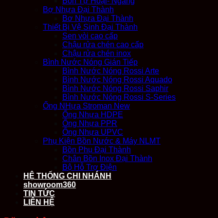
Bồn Tự Hoại- Ngang
Bợ Nhựa Đại Thành
Bơ Nhựa Đại Thành
Thiết Bị Vệ Sinh Đại Thành
Sen vòi cao cấp
Chậu rửa chén cao cấp
Chậu rửa chén inox
Bình Nước Nóng Gián Tiếp
Bình Nước Nóng Rossi Arte
Bình Nước Nóng Rossi Aquado
Bình Nước Nóng Rossi Saphir
Bình Nước Nóng Rossi S-Series
Ống NHựa Stroman New
Ống Nhựa HDPE
Ống Nhựa PPR
Ống Nhựa UPVC
Phụ Kiện Bồn Nước & Máy NLMT
Bồn Phụ Đại Thành
Chân Bồn Inox Đại Thành
Bộ Hỗ Trợ Điện
HỆ THỐNG CHI NHÁNH
showroom360
TIN TỨC
LIÊN HỆ