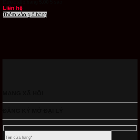
Được xếp hạng
5.00
5 sao
Liên hệ
Thêm vào giỏ hàng
MẠNG XÃ HỘI
ĐĂNG KÝ MỞ ĐẠI LÝ