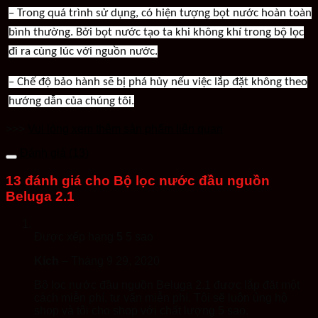
– Trong quá trình sử dụng, có hiện tượng bọt nước hoàn toàn
bình thường. Bởi bọt nước tạo ta khi không khí trong bộ lọc
đi ra cùng lúc với nguồn nước.
– Chế độ bảo hành sẽ bị phá hủy nếu việc lắp đặt không theo
hướng dẫn của chúng tôi.
>>>
Vui lòng xem thêm sản phẩm liên quan
Đánh giá (13)
13 đánh giá cho
Bộ lọc nước đầu nguồn
Beluga 2.1
Được xếp hạng
5
5 sao
Kích
–
Tháng 9 29, 2020
Bộ lọc nước đầu nguồn Beluga 2.1 được lắp đặt một
cách miễn phí, tư vấn miễn phí. Tôi sẽ luôn ủng hộ
shop và tôi cho shop với chất lượng 5 sao.