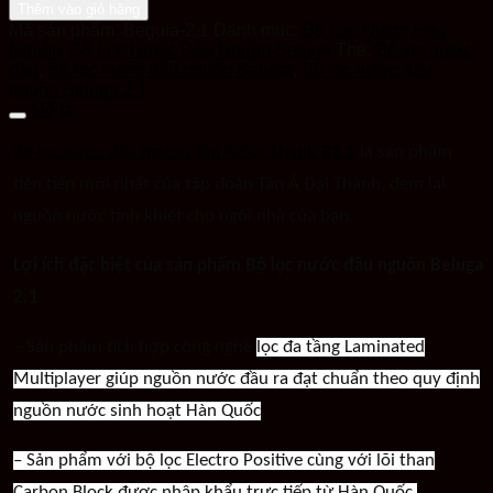
Thêm vào giỏ hàng
Mã sản phẩm:
Begula-2.1
Danh mục:
Bộ Lọc Nước Đầu
Nguồn
,
Bộ Lọc Nước Đầu Nguồn Beluga
Thẻ:
Bộ lọc nước
đầu
,
Bộ lọc nước đầu nguồn Beluga
,
Bộ lọc nước đầu
nguồn Beluga 2.1
Mô tả
Bộ lọc nước đầu nguồn Tân Á Đại Thành B2.1
là sản phẩm
tiên tiến mới nhất của tập đoàn Tân Á Đại Thành, đem lại
nguồn nước tinh khiết cho ngôi nhà của bạn.
Lợi ích đặc biệt của sản phẩm Bộ lọc nước đầu nguồn Beluga
2.1
– Sản phẩm tích hợp công nghệ
lọc đa tầng Laminated
Multiplayer giúp nguồn nước đầu ra đạt chuẩn theo quy định
nguồn nước sinh hoạt Hàn Quốc
– Sản phẩm với bộ lọc Electro Positive cùng với lõi than
Carbon Block được nhập khẩu trực tiếp từ Hàn Quốc.