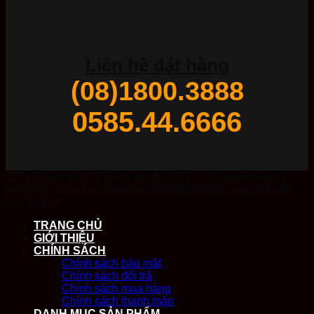
Liên hệ đặt hàng
(08)1800.3888
0585.44.6666
2024 Copyright © Bồn nước inox, bồn tự hoại,bình nóng
lạnh,bồn nước nhựa,máy nước nóng năng lượng mặt trời
Đại Thành
TRANG CHỦ
GIỚI THIỆU
CHÍNH SÁCH
Chính sách bảo mật
Chính sách đổi trả
Chính sách mua hàng
Chính sách thanh toán
DANH MỤC SẢN PHẨM