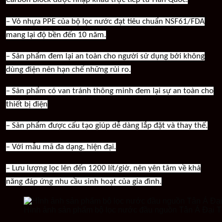
– Vỏ nhựa PPE của bộ lọc nước đạt tiêu chuẩn NSF61/FDA
mang lại độ bền đến 10 năm.
– Sản phẩm đem lại an toàn cho người sử dụng bởi không
dùng điện nên hạn chế những rủi ro.
– Sản phẩm có van tránh thông minh đem lại sự an toàn cho
thiết bị điện
– Sản phẩm được cấu tạo giúp dễ dàng lắp đặt và thay thế.
– Với mẫu mã đa dạng, hiện đại.
– Lưu lượng lọc lên đến 1200 lít/giờ, nên yên tâm về khả
năng đáp ứng nhu cầu sinh hoạt của gia đình.
Hình ảnh sản phẩm bộ lọc nước đầu nguồn Tân Á Đại 