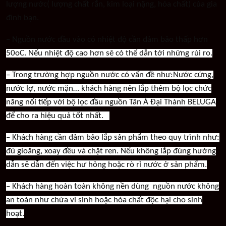
lượng nước( lượng chất rắn, kim loại nặng, hóa chất) của gia
đình bạn.
– Nguồn nước đầu vào có nhiệt độ cần đảm bảo thấp hơn
50oC. Nếu nhiệt độ cao hơn sẽ có thể dẫn tới những rủi ro.
– Trong trường hợp nguồn nước có vấn đề như:Nước cứng,
nước lợ, nước mặn… khách hàng nên lắp thêm bộ lọc chức
năng nối tiếp với bộ lọc đầu nguồn Tân Á Đại Thành BELUGA
để cho ra hiệu quả tốt nhất.
– Khách hàng cần đảm bảo lắp sản phẩm theo quy trình như:
đủ gioăng, xoay đều và chặt ren. Nếu không lắp đúng hướng
dẫn sẽ dẫn đến việc hư hỏng hoặc rò rỉ nước ở sản phẩm.
– Khách hàng hoàn toàn không nền dùng nguồn nước không
an toàn như chứa vi sinh hoặc hóa chất độc hại cho sinh
hoạt.