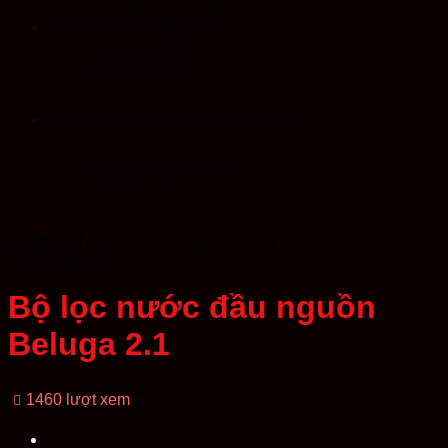
Bình Nước Nóng Rossi S-Series
Ống NHựa Stroman New
Ống Nhựa HDPE
Ống Nhựa PPR
Ống Nhựa UPVC
Phụ Kiện Bồn Nước & Máy NLMT
Bồn Phụ Đại Thành
Chân Bồn Inox Đại Thành
Bộ Hỗ Trợ Điện
Trang chủ
/
Bộ Lọc Nước Đầu Nguồn
/
Bộ Lọc Nước Đầu
Nguồn Beluga
Bộ lọc nước đầu nguồn
Beluga 2.1
1460 lượt xem