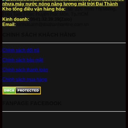
Kho tổng điều vận hàng hóa:
số 220 Trịnh Thị Miếng,
Thới Tam Thôn, Huyện Hóc Môn, Tp.HCM
Kinh doanh:
0941.32.39.39(Zalo)
Email:
kinhdoanh@daithanhonline.com.vn
CHÍNH SÁCH KHÁCH HÀNG
Chính sách đổi trả
Chính sách bảo mật
Chính sách thanh toán
Chính sách mua hàng
FANPAGE FACEBOOK