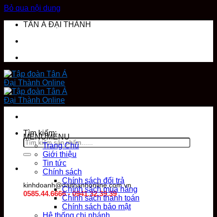
Bỏ qua nội dung
TÂN Á ĐẠI THÀNH
DANH MỤC SẢN PHẨM
Tìm kiếm:
MENU
MENU
Trang Chủ
Giới thiệu
Tin tức
Chính sách
Chính sách đổi trả
kinhdoanh@daithanhonline.com.vn
Chính sách mua hàng
0585.44.6666 - 0941.32.39.39
Chính sách thanh toán
Chính sách bảo mật
Hệ thống chi nhánh