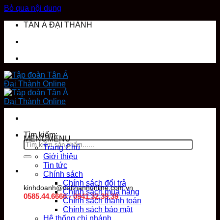
Bỏ qua nội dung
TÂN Á ĐẠI THÀNH
DANH MỤC SẢN PHẨM
Tìm kiếm:
MENU
MENU
Trang Chủ
Giới thiệu
Tin tức
Chính sách
Chính sách đổi trả
kinhdoanh@daithanhonline.com.vn
Chính sách mua hàng
0585.44.6666 - 0941.32.39.39
Chính sách thanh toán
Chính sách bảo mật
Hệ thống chi nhánh