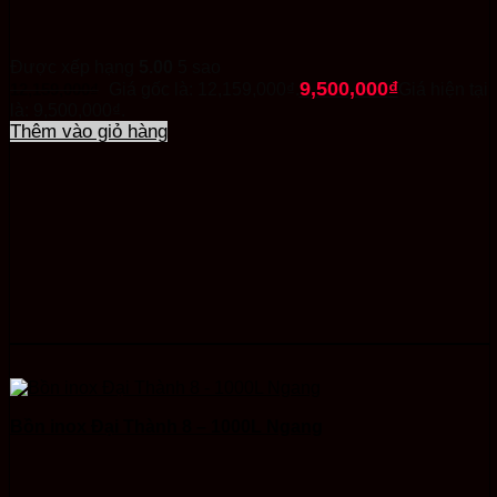
Được xếp hạng
5.00
5 sao
9,500,000
₫
12,159,000
₫
Giá gốc là: 12,159,000₫.
Giá hiện tại
là: 9,500,000₫.
Thêm vào giỏ hàng
Bồn inox Đại Thành 8 – 1000L Ngang