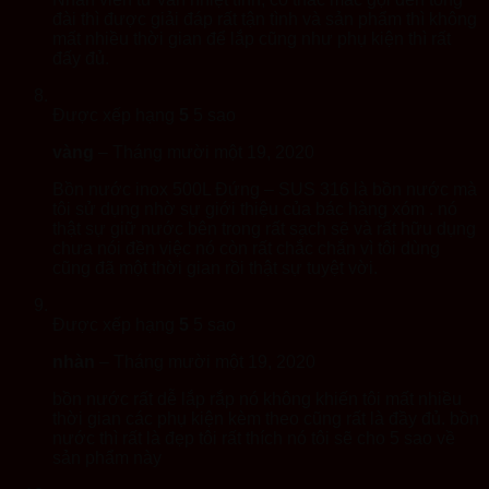
đài thì được giải đáp rất tận tình và sản phẩm thì không
mất nhiều thời gian để lắp cũng như phụ kiện thì rất
đấy đủ.
Được xếp hạng
5
5 sao
vàng
–
Tháng mười một 19, 2020
Bồn nước inox 500L Đứng – SUS 316 là bồn nước mà
tôi sử dụng nhờ sự giới thiệu của bác hàng xóm . nó
thật sự giữ nước bên trong rất sạch sẽ và rất hữu dụng
chưa nói đền việc nó còn rất chắc chắn vì tôi dùng
cũng đã một thời gian rồi thật sự tuyệt vời.
Được xếp hạng
5
5 sao
nhàn
–
Tháng mười một 19, 2020
bồn nước rất dễ lắp rắp nó không khiến tôi mất nhiều
thời gian các phụ kiện kèm theo cũng rất là đầy đủ. bồn
nước thì rất là đẹp tôi rất thích nó tôi sẽ cho 5 sao về
sản phẩm này