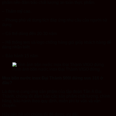
phẩm nên đảm bảo chất lượng an toàn thực phẩm.
– Thẩm mỹ cao.
– Phong phú về dung tích đáp ứng nhu cầu của người sử
dụng.
– Có thể dùng đến 20-30 năm
– Hệ thống tem và logo chống hàng giả giúp khách hàng dễ
dàng nhận biết.
– Bảo hành 15 năm
Hình ảnh bồn nước inox Đại Thành VIGO đứng
Mua bồn nước inox Đại Thành 500l đứng sus 316 ở
đâu?
Là đơn vị cung ứng sản phẩm của tập đoàn Tân Á Đại
Thành, chúng tôi đảm bảo các sản phẩm chất lượng, chính
hãng, bảo hành theo quy định, miễn phí tư vấn và vận
chuyển.
Hãy liên hệ với chúng tôi để được ưu đãi: