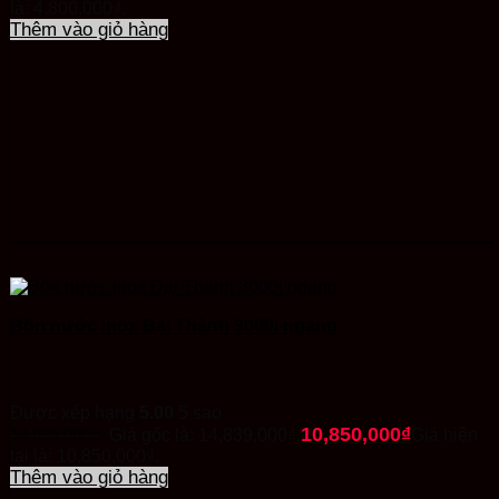
là: 4,800,000₫.
Thêm vào giỏ hàng
Bồn nước inox Đại Thành 3000l ngang
Được xếp hạng
5.00
5 sao
10,850,000
₫
14,839,000
₫
Giá gốc là: 14,839,000₫.
Giá hiện
tại là: 10,850,000₫.
Thêm vào giỏ hàng