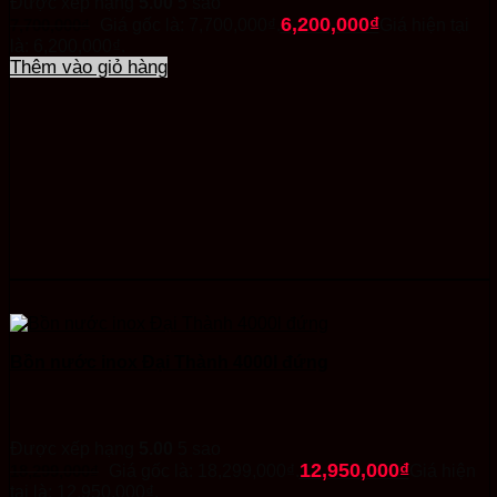
Được xếp hạng
5.00
5 sao
6,200,000
₫
7,700,000
₫
Giá gốc là: 7,700,000₫.
Giá hiện tại
là: 6,200,000₫.
Thêm vào giỏ hàng
Bồn nước inox Đại Thành 4000l đứng
Được xếp hạng
5.00
5 sao
12,950,000
₫
18,299,000
₫
Giá gốc là: 18,299,000₫.
Giá hiện
tại là: 12,950,000₫.