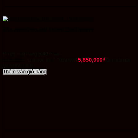
Bồn nước inox Đại Thành 1500l ngang
Được xếp hạng
5.00
5 sao
5,850,000
₫
7,709,000
₫
Giá gốc là: 7,709,000₫.
Giá hiện tại
là: 5,850,000₫.
Thêm vào giỏ hàng