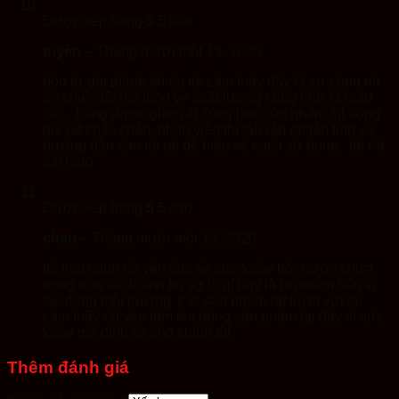
Được xếp hạng
5
5 sao
tuyền
–
Tháng mười một 19, 2020
bồn từ đại thành khiến tôi cảm thấy đây là sự chọn tốt
nó khiến tôi hài lòng về chất lượng cũng như là màu
sắc . hàng được giao rất đúng hẹn sản phẩm thì đóng
gói rất chắc chắn, nhân viên thì lắp rắp rất tận tình và
hưỡng dẫn cho tôt rất dễ hiểu về cách sử dụng . tôi rất
hài lòng
Được xếp hạng
5
5 sao
châu
–
Tháng mười một 19, 2020
tôi thất mình rất yên tâm về sức khỏe bởi nước chứa
trong bồn đại thành ko sợ bị gỉ hay là bị nhiễm bẩn vì
tác động môi trường. các sản phẩm rất tuyệt vời tôi
cảm thấy rất yên tâm khi dùng sản phẩm tại đây vì sức
khỏe gia đình và cho chính tôi.
Thêm đánh giá