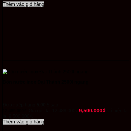
Thêm vào giỏ hàng
Bồn nước inox Đại Thành 2500l ngang
Được xếp hạng
5.00
5 sao
9,500,000
₫
12,489,000
₫
Giá gốc là: 12,489,000₫.
Giá hiện tại
là: 9,500,000₫.
Thêm vào giỏ hàng