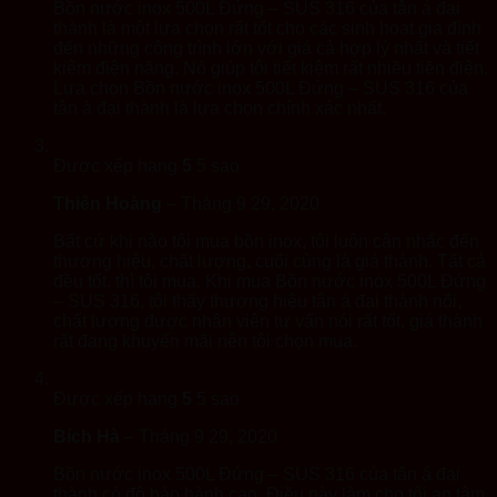
Bồn nước inox 500L Đứng – SUS 316 của tân á đại
thành là một lựa chọn rất tốt cho các sinh hoạt gia đình
đến những công trình lớn với giá cả hợp lý nhất và tiết
kiệm điện năng. Nó giúp tôi tiết kiệm rất nhiều tiền điện.
Lựa chọn Bồn nước inox 500L Đứng – SUS 316 của
tân á đại thành là lựa chọn chính xác nhất.
Được xếp hạng
5
5 sao
Thiên Hoàng
–
Tháng 9 29, 2020
Bất cứ khi nào tôi mua bồn inox, tôi luôn cân nhắc đến
thương hiệu, chất lượng, cuối cùng là giá thành. Tất cả
đều tốt, thì tôi mua. Khi mua Bồn nước inox 500L Đứng
– SUS 316, tôi thấy thương hiệu tân á đại thành nổi,
chất lượng được nhân viên tư vấn nói rất tốt, giá thành
rất đang khuyến mãi nên tôi chọn mua.
Được xếp hạng
5
5 sao
Bích Hà
–
Tháng 9 29, 2020
Bồn nước inox 500L Đứng – SUS 316 của tân á đại
thành có độ bảo hành cao. Điều này làm cho tôi an tâm