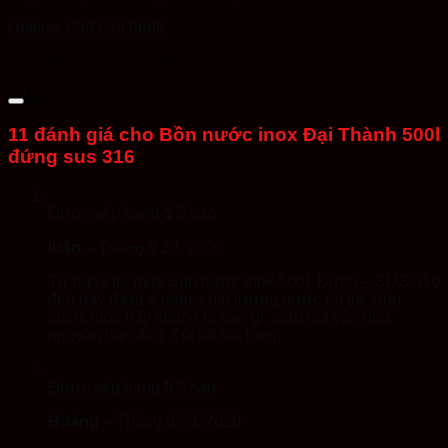
Hotline: 0585.44.6666
xem thêm các sản phẩm khác
Đánh giá (11)
11 đánh giá cho
Bồn nước inox Đại Thành 500l
đứng sus 316
Được xếp hạng
5
5 sao
luân
–
Tháng 9 29, 2020
Từ ngày tôi mua Bồn nước inox 500L Đứng – SUS 316
đến nay đã là 4 năm, chất lượng nước rất tốt. Bồn
nước inox này không bị han gỉ, mẫu mã vẫn như
nguyên ban đầu. Tôi rất hài lòng.
Được xếp hạng
5
5 sao
Hoàng
–
Tháng 9 29, 2020