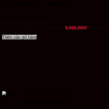
Bồn inox Đại Thành 8 – 3000L Ngang
Được xếp hạng
5.00
5 sao
8,960,000
₫
11,210,000
₫
Giá gốc là: 11,210,000₫.
Giá hiện tại
là: 8,960,000₫.
Thêm vào giỏ hàng
Bồn nước inox Đại Thành 4000l ngang