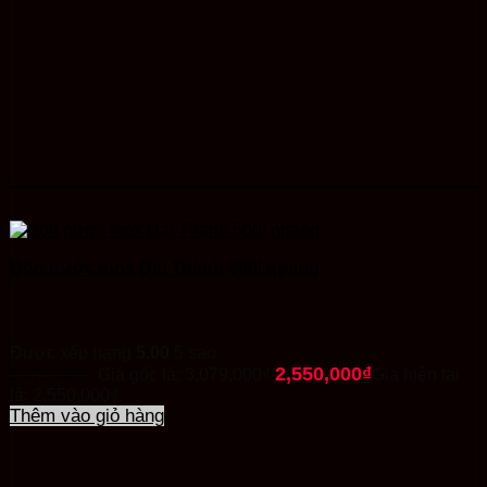
Bồn nước inox Đại Thành 500l ngang
Được xếp hạng
5.00
5 sao
2,550,000
₫
3,079,000
₫
Giá gốc là: 3,079,000₫.
Giá hiện tại
là: 2,550,000₫.
Thêm vào giỏ hàng