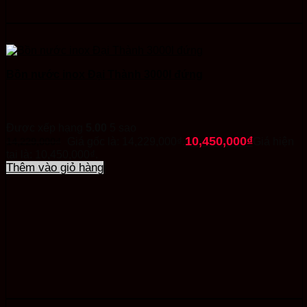
Bồn nước inox Đại Thành 3000l đứng
Được xếp hạng
5.00
5 sao
10,450,000
₫
14,229,000
₫
Giá gốc là: 14,229,000₫.
Giá hiện
tại là: 10,450,000₫.
Thêm vào giỏ hàng