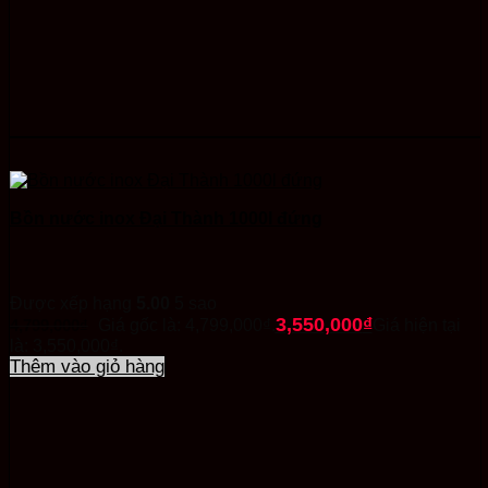
Bồn nước inox Đại Thành 1000l đứng
Được xếp hạng
5.00
5 sao
3,550,000
₫
4,799,000
₫
Giá gốc là: 4,799,000₫.
Giá hiện tại
là: 3,550,000₫.
Thêm vào giỏ hàng