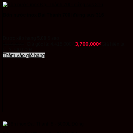
Bồn nước inox Đại Thành 700l đứng sus 316
Được xếp hạng
5.00
5 sao
3,700,000
₫
4,415,000
₫
Giá gốc là: 4,415,000₫.
Giá hiện tại
là: 3,700,000₫.
Thêm vào giỏ hàng