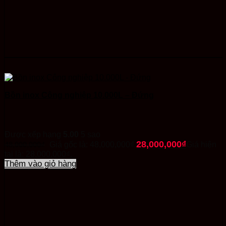
Bồn inox Công nghiệp 10.000L – Đứng
Được xếp hạng
5.00
5 sao
28,000,000
₫
48,000,000
₫
Giá gốc là: 48,000,000₫.
Giá hiện
tại là: 28,000,000₫.
Thêm vào giỏ hàng