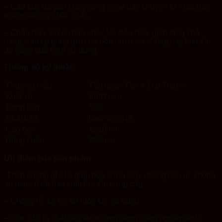
– Cấu trúc đa gân cùng công nghệ dây chuyền từ nhật Bản
mang đến sự chắc chắn.
– Chân bồn: Phiên bản inox V3 siêu bền, giúp tăng khả
năng chịu tải trọng lớn của bồn nước và chống oxy hóa tối
đa trong quá trình sử dụng
Thông số kỹ thuật:
Thương hiệu
Tập đoàn Tân Á Đại Thành
Xuất xứ
Việt Nam
Dung tích
500l
Chất liệu
Inox sus 316
Cao bồn
1510mm
Rộng chân
850mm
Ưu điểm của sản phẩm:
-Thép không gỉ 316 giúp bồn cứng cáp, chống han gỉ, chống
ăn mòn, đảm bảo chịu lực tốt, cứng cáp.
– Chống rỗ, kẽ hở ăn mòn khi sử dụng.
– inox 316 là chất liệu được ứng dụng công nghiệp thực