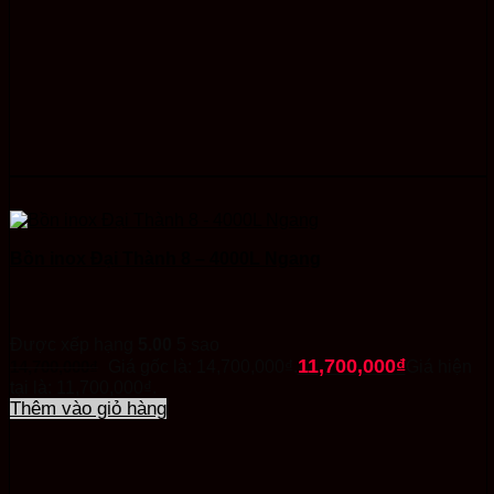
Bồn inox Đại Thành 8 – 4000L Ngang
Được xếp hạng
5.00
5 sao
11,700,000
₫
14,700,000
₫
Giá gốc là: 14,700,000₫.
Giá hiện
tại là: 11,700,000₫.
Thêm vào giỏ hàng