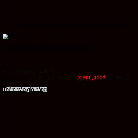
Bồn nước inox Đại Thành 700l đứng
Được xếp hạng
5.00
5 sao
2,800,000
₫
3,645,000
₫
Giá gốc là: 3,645,000₫.
Giá hiện tại
là: 2,800,000₫.
Thêm vào giỏ hàng