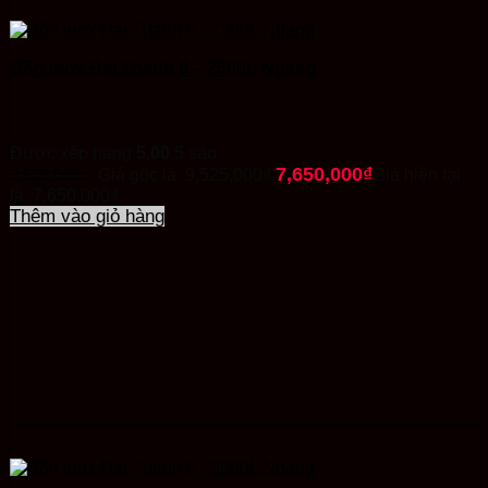
Bồn inox Đại Thành 8 – 2500L Ngang
Được xếp hạng
5.00
5 sao
7,650,000
₫
9,525,000
₫
Giá gốc là: 9,525,000₫.
Giá hiện tại
là: 7,650,000₫.
Thêm vào giỏ hàng