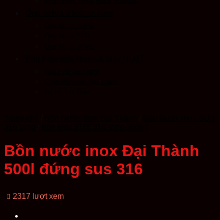
Bình Nước Nóng Rossi S-Series
Ống NHựa Stroman New
Ống Nhựa HDPE
Ống Nhựa PPR
Ống Nhựa UPVC
Phụ Kiện Bồn Nước & Máy NLMT
Bồn Phụ Đại Thành
Chân Bồn Inox Đại Thành
Bộ Hỗ Trợ Điện
Trang chủ
/
Bồn Nước Inox Đại Thành
/
Bồn Nước Inox SUS
316 Vigo
/
Bồn Inox SUS 316 Vigo- Đứng
Bồn nước inox Đại Thành
500l đứng sus 316
2317 lượt xem