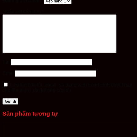
Đánh giá của bạn
*
Nhận xét của bạn
*
Tên
Email
Lưu tên của tôi, email, và trang web trong trình duyệt này
cho lần bình luận kế tiếp của tôi.
Sản phẩm tương tự