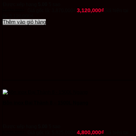
Được xếp hạng
5.00
5 sao
3,120,000
₫
3,870,000
₫
Giá gốc là: 3,870,000₫.
Giá hiện tại
là: 3,120,000₫.
Thêm vào giỏ hàng
Bồn inox Đại Thành 8 – 1500L Ngang
Được xếp hạng
5.00
5 sao
4,800,000
₫
5,925,000
₫
Giá gốc là: 5,925,000₫.
Giá hiện tại