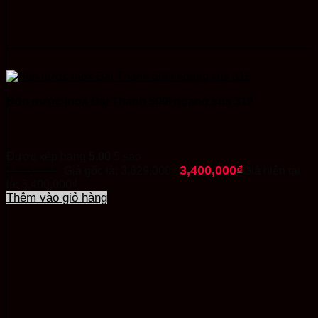
Bồn nước inox Đại Thành 500l ngang sus 316
Được xếp hạng
5.00
5 sao
3,400,000
₫
3,629,000
₫
Giá gốc là: 3,629,000₫.
Giá hiện tại
là: 3,400,000₫.
Thêm vào giỏ hàng