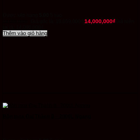
Được xếp hạng
5.00
5 sao
14,000,000
₫
19,059,000
₫
Giá gốc là: 19,059,000₫.
Giá hiện
tại là: 14,000,000₫.
Thêm vào giỏ hàng
Bồn inox Đại Thành 8 – 2000L Ngang